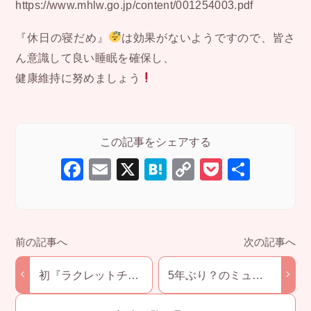
https://www.mhlw.go.jp/content/001254003.pdf
『休日の寝だめ』
は効果がないようですので、皆さ
ん意識して良い睡眠を確保し、
健康維持に努めましょう
F
E
X
H
C
P
共
a
m
at
o
o
有
c
ail
e
p
ck
e
n
y
et
b
a
Li
o
n
初『ラクレットチー
5年ぶり？のミュー
ズ』
ジカル鑑賞
o
k