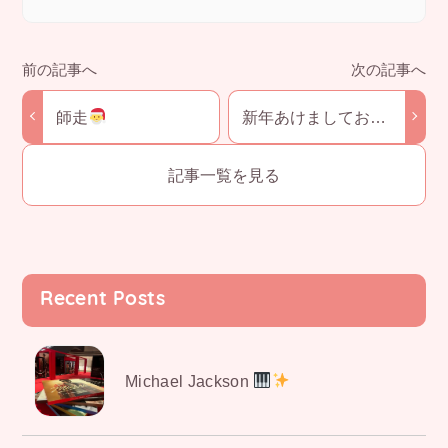
c
ail
e
p
ck
e
n
y
et
b
a
Li
o
n
新年あけましておめ
師走
でとうございます
o
k
記事一覧を見る
k
Recent Posts
Michael Jackson