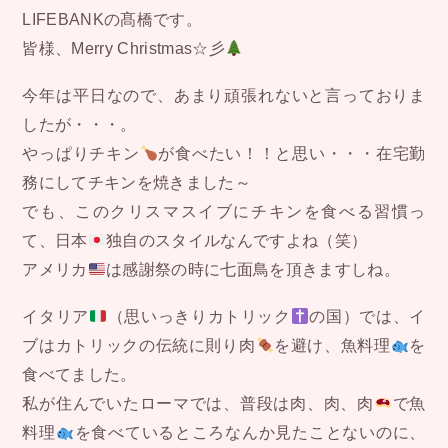
LIFEBANKの髙橋です。
皆様、Merry Christmas☆彡
今年は平日なので、あまり頑張れないと言っておりま
したが・・・。
やっぱりチキン
が食べたい！！と思い・・・在宅勤
務にしてチキンを焼きました～
でも、このクリスマスイブにチキンを食べる習慣っ
て、日本
独自のスタイルなんですよね（笑）
アメリカ
は感謝祭の時に七面鳥を頂きますしね。
イタリア
（思いっきりカトリック
の国）では、イ
ブはカトリックの伝統に則り肉
を避け、魚料理
を
食べてました。
私が住んでいたローマでは、普段は肉、肉、肉
で魚
料理
を食べているところなんか見たことないのに、