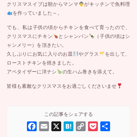
クリスマスイブは朝からマンマ
がキッチンで魚料理
を作っていました～。
でも、私は子供の頃からチキンを食べて育ったので、
クリスマスにチキン
とシャンパン
（子供の頃はシ
ャンメリー）を頂きたい。
久しぶりにお気に入りのお皿
やグラス
を出して、
ローストチキンを焼きました。
アペタイザーに洋ナシ
の生ハム巻きを添えて。
皆様も素敵なクリスマスをお過ごしくださいませ
F
E
X
H
C
P
共
a
m
at
o
o
有