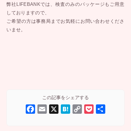
弊社LIFEBANKでは、検査のみのパッケージもご用意
しておりますので、
ご希望の方は事務局までお気軽にお問い合わせくださ
いませ。
F
E
X
H
C
P
共
a
m
at
o
o
有
c
ail
e
p
ck