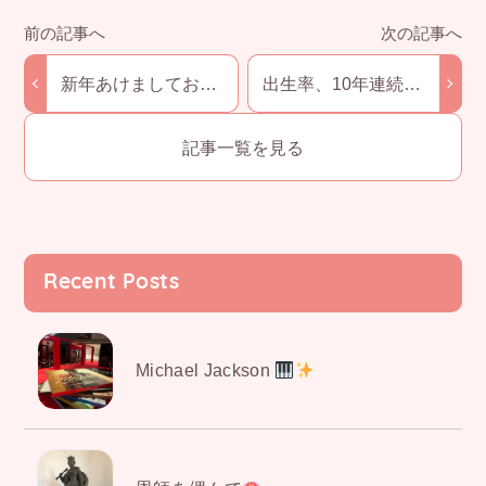
e
n
y
et
b
a
Li
o
n
新年あけましておめ
出生率、10年連続過
でとうございます
去最少
o
k
記事一覧を見る
k
Recent Posts
Michael Jackson