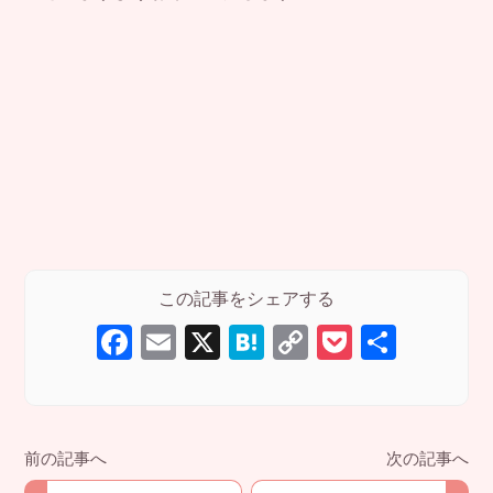
F
E
X
H
C
P
共
a
m
at
o
o
有
c
ail
e
p
ck
e
n
y
et
b
a
Li