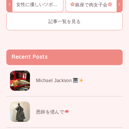
o
n
女性に優しいツボ
銀座で肉女子会
『三陰交』
o
k
記事一覧を見る
k
Recent Posts
Michael Jackson
恩師を偲んで