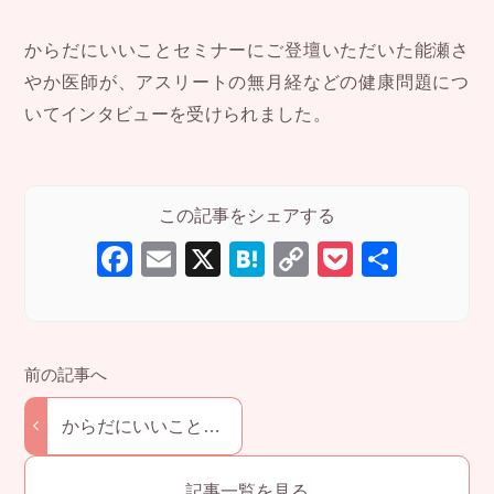
からだにいいことセミナーにご登壇いただいた能瀬さ
やか医師が、アスリートの無月経などの健康問題につ
いてインタビューを受けられました。
F
E
X
H
C
P
共
a
m
at
o
o
有
c
ail
e
p
ck
e
n
y
et
b
a
Li
o
n
からだにいいことセ
ミナーを開催いたし
o
k
ました。
記事一覧を見る