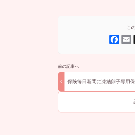
F
a
c
a
e
b
保険毎日新聞に凍結卵子専用保
o
ついての記事が掲載されました
o
k