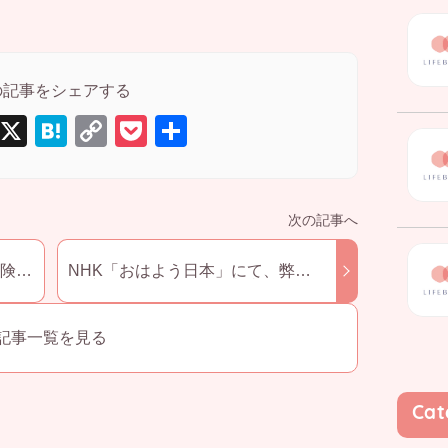
E
X
H
C
P
共
m
at
o
o
有
il
e
p
ck
n
y
et
a
Li
険に
NHK「おはよう日本」にて、弊社
n
提携クリニックの浜田病院で角田夏
実さんが卵子凍結を行う様子が放映
k
記事一覧を見る
Cat