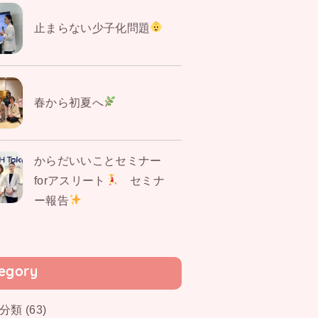
止まらない少子化問題
春から初夏へ
からだいいことセミナー
forアスリート
セミナ
ー報告
egory
分類 (63)