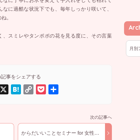
んなに丁寧にお水を変えて手入れをしても枯れて
んなに過酷な状況下でも、毎年しっかり咲いて、
のね。
Arc
く、スミレやタンポポの花を見る度に、その言葉
E
X
H
C
P
共
m
at
o
o
有
il
e
p
ck
n
y
et
a
Li
からだいいことセミナー for 女性ア
n
スリート