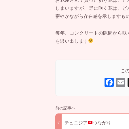
お花屋さんで買った切り花は、ど
しまいますが、野に咲く花は、ど
密やかながら存在感を示しますも
毎年、コンクリートの隙間から咲
を思い出します
F
a
c
a
e
b
チュニジア
つながり
o