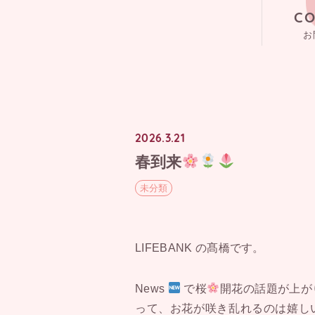
C
お
2026.3.21
春到来
未分類
LIFEBANK の髙橋です。
News
で桜
開花の話題が上が
って、お花が咲き乱れるのは嬉し